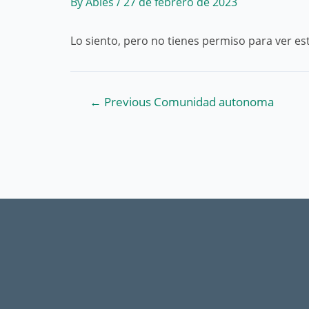
By
Abies
/
27 de febrero de 2023
Lo siento, pero no tienes permiso para ver es
Navegación
←
Previous Comunidad autonoma
de
entradas