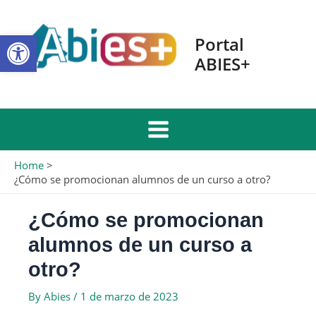
Skip
to
Open toolbar
content
Portal
ABIES+
Main
Home
Menu
¿Cómo se promocionan alumnos de un curso a otro?
¿Cómo se promocionan
alumnos de un curso a
otro?
By
Abies
/
1 de marzo de 2023