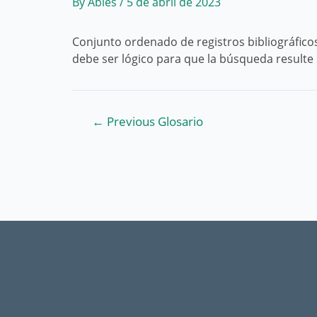
By
Abies
/
5 de abril de 2023
Conjunto ordenado de registros bibliográfico
debe ser lógico para que la búsqueda resulte s
Navegación
←
Previous Glosario
de
entradas