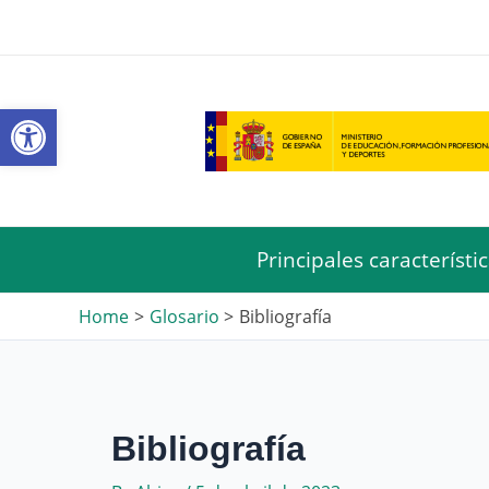
Skip
to
content
Open toolbar
Principales característi
Home
Glosario
Bibliografía
Bibliografía