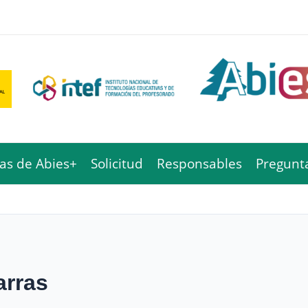
cas de Abies+
Solicitud
Responsables
Pregunt
arras