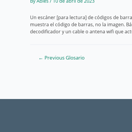
By
Abies
/
10 de abril de 2023
Un escáner [para lectura] de códigos de barra
muestra el código de barras, no la imagen. Bá
decodificador y un cable o antena wifi que ac
Navegación
←
Previous Glosario
de
entradas