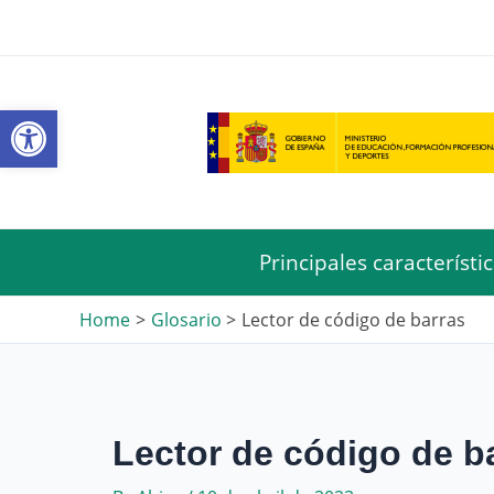
Skip
to
content
Open toolbar
Principales característi
Home
Glosario
Lector de código de barras
Lector de código de b