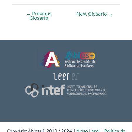
←
Previous
Navegación
Next Glosario
→
Glosario
de
entradas
Copyright Abies+® 2010 / 2024 |
Aviso Legal
|
Política de