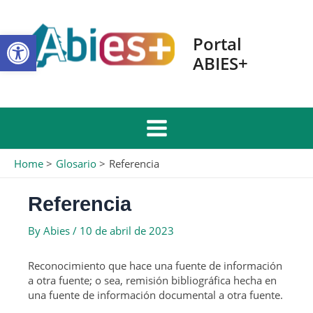
Skip
to
Open toolbar
content
Portal
ABIES+
Main
Home
Glosario
Referencia
Menu
Referencia
By
Abies
/
10 de abril de 2023
Reconocimiento que hace una fuente de información
a otra fuente; o sea, remisión bibliográfica hecha en
una fuente de información documental a otra fuente.