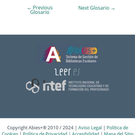
←
Previous
Navegación
Next Glosario
→
Glosario
de
entradas
Copyright Abies+® 2010 / 2024 |
Aviso Legal
|
Política de
Cookies
|
Política de Privacidad |
Accesibilidad
|
Mapa del Sitio