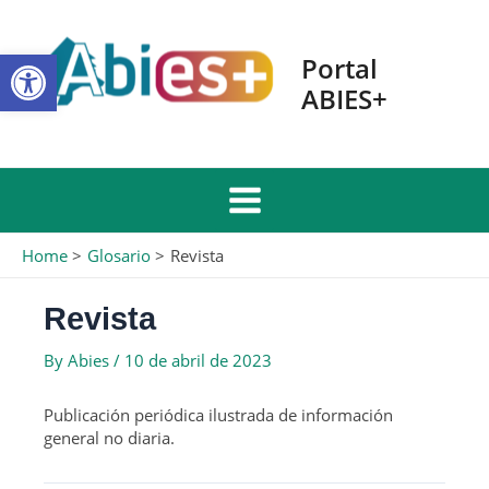
Skip
to
Open toolbar
content
Portal
ABIES+
Main
Home
Glosario
Revista
Menu
Revista
By
Abies
/
10 de abril de 2023
Publicación periódica ilustrada de información
general no diaria.