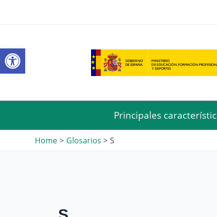
Skip
to
content
Open toolbar
Principales característi
Home
Glosarios
S
S