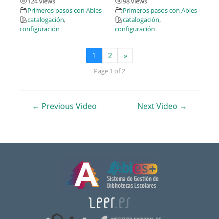
124 views
98 views
Primeros pasos con Abies
Primeros pasos con Abies
catalogación
,
catalogación
,
configuración
configuración
1
2
»
Page 1 of 2
Navegación
←
Previous Video
Next Video
→
de
entradas