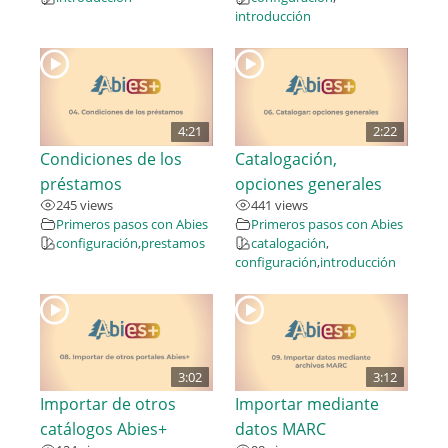
introducción
4:21
2:22
Condiciones de los
Catalogación,
préstamos
opciones generales
245 views
441 views
Primeros pasos con Abies
Primeros pasos con Abies
configuración
,
prestamos
catalogación
,
configuración
,
introducción
3:02
3:12
Importar de otros
Importar mediante
catálogos Abies+
datos MARC