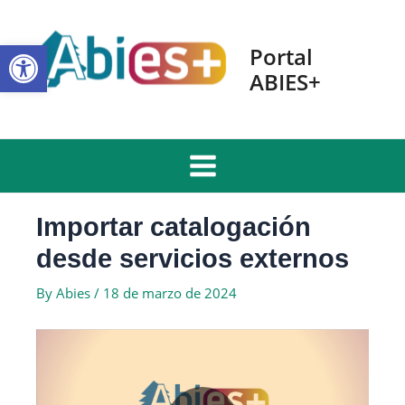
Skip
to
Open toolbar
content
Portal
ABIES+
Main
Menu
Importar catalogación
desde servicios externos
By
Abies
/
18 de marzo de 2024