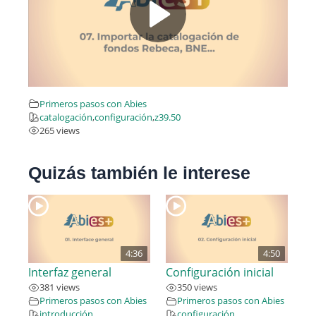
Primeros pasos con Abies
catalogación
,
configuración
,
z39.50
265 views
Quizás también le interese
4:36
4:50
Interfaz general
Configuración inicial
381 views
350 views
Primeros pasos con Abies
Primeros pasos con Abies
introducción
configuración
,