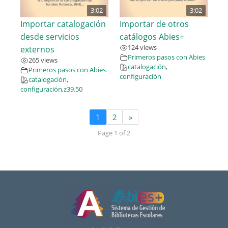
3:02
3:02
Importar catalogación
Importar de otros
desde servicios
catálogos Abies+
124 views
externos
Primeros pasos con Abies
265 views
catalogación
,
Primeros pasos con Abies
configuración
catalogación
,
configuración
,
z39.50
1
2
»
Page 1 of 2