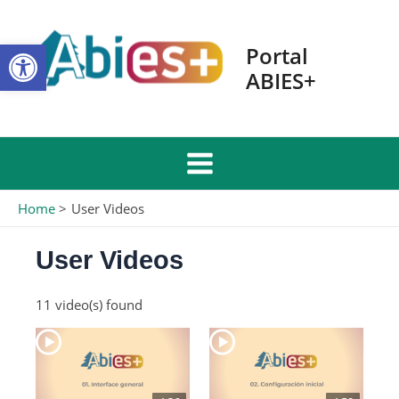
Skip
to
Open toolbar
content
Portal
ABIES+
Main
Home
User Videos
Menu
User Videos
11 video(s) found