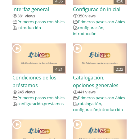
4:36
4:50
Interfaz general
Configuración inicial
381 views
350 views
Primeros pasos con Abies
Primeros pasos con Abies
introducción
configuración
,
introducción
4:21
2:22
Condiciones de los
Catalogación,
préstamos
opciones generales
245 views
441 views
Primeros pasos con Abies
Primeros pasos con Abies
configuración
,
prestamos
catalogación
,
configuración
,
introducción