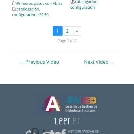
catalogación
,
Primeros pasos con Abies
configuración
catalogación
,
configuración
,
z39.50
1
2
»
Page 1 of 2
Navegación
←
Previous Video
Next Video
→
de
entradas