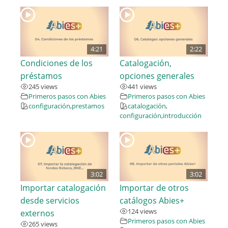
4:21
2:22
Condiciones de los
Catalogación,
préstamos
opciones generales
245 views
441 views
Primeros pasos con Abies
Primeros pasos con Abies
configuración
,
prestamos
catalogación
,
configuración
,
introducción
3:02
3:02
Importar catalogación
Importar de otros
desde servicios
catálogos Abies+
124 views
externos
Primeros pasos con Abies
265 views