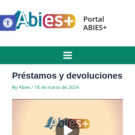
Skip
to
Open toolbar
content
Portal
ABIES+
Main
Menu
Préstamos y devoluciones
By
Abies
/
18 de marzo de 2024